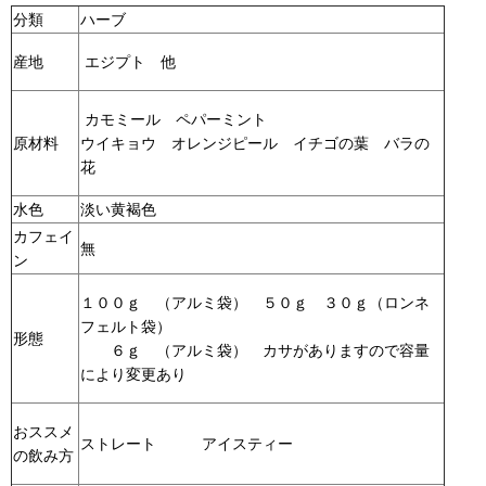
分類
ハーブ
産地
エジプト 他
カモミール ペパーミント
原材料
ウイキョウ オレンジピール イチゴの葉 バラの
花
水色
淡い黄褐色
カフェイ
無
ン
１００ｇ （アルミ袋） ５０ｇ ３０ｇ（ロンネ
フェルト袋）
形態
６ｇ （アルミ袋） カサがありますので容量
により変更あり
おススメ
ストレート アイスティー
の飲み方