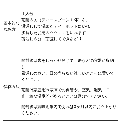
１人分
茶葉５ｇ（ティースプーン１杯）を、
基本的な
湯通しして温めたティーポットにいれ
飲み方
沸騰したお湯３００ｃｃをいれます
蒸らし６分 茶漉してできあがり
開封後は袋をしっかり閉じて、缶などの容器に収納
し
風通しの良い、日の当らない涼しいところに置いて
ください。
保存方法
茶葉は家庭用冷蔵庫での保管や、空気、湿気、日
光、急な温度差があるとことは避けてください。
開封後は賞味期限内であれば3ヶ月以内にお召上がり
ください。