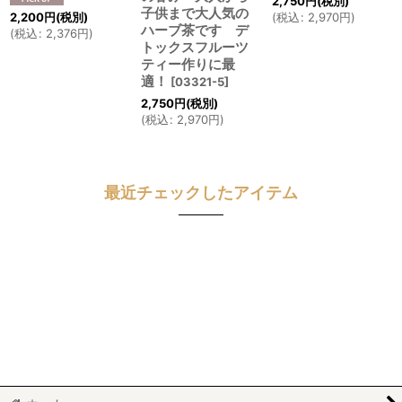
2,750
円
(税別)
子供まで大人気の
2,200
円
(税別)
(
税込
:
2,970
円
)
ハーブ茶です デ
(
税込
:
2,376
円
)
トックスフルーツ
ティー作りに最
適！
[
03321-5
]
2,750
円
(税別)
(
税込
:
2,970
円
)
最近チェックしたアイテム