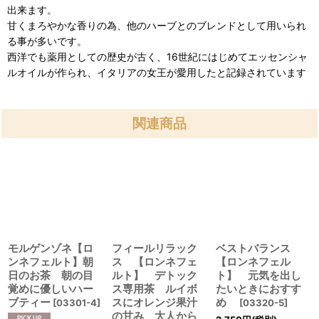
出来ます。
甘くまろやかな香りの為、他のハーブとのブレンドとして用いられ
る事が多いです。
西洋でも薬用としての歴史が古く、16世紀にはじめてエッセンシャ
ルオイルが作られ、イタリアの女王が愛用したと記録されています
関連商品
モルゲンゾネ【ロ
フィールリラック
ベストバランス
ンネフェルト】朝
ス 【ロンネフェ
【ロンネフェル
日のお茶 朝の目
ルト】 デトック
ト】 元気を出し
覚めに優しいハー
ス専用茶 ルイボ
たいときにおすす
ブティー
スにオレンジ果汁
め
[
03301-4
]
[
03320-5
]
の甘み 大人から