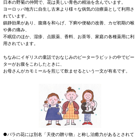
日本の野菊の仲間で、花は美しい青色の精油を含んでいます。
ヨーロッパ地方に自生し古来より様々な病気の治療薬として利用さ
れています。
鎮静効果があり、腹痛を和らげ、下痢や便秘の改善、カゼ初期の喉
や鼻の痛み、
不眠症のほか、湿疹、点眼薬、香料、お茶等、家庭の各種薬用に利
用されています。
ちなみにイギリスの童話でおなじみのピーターラビットの中でピー
ターがお腹をこわしたときに、
お母さんがカモミールを煎じて飲ませるという一文が有名です。
●バラの花には別名「天使の贈り物」と称し治癒力があるとされて