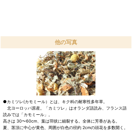
他の写真
●カミツレ(カモミール）とは、キク科の耐寒性多年草。
北ヨーロッパ原産。「カミツレ」はオランダ語読み、フランス語
読みでは「カモミール」。
高さは 30〜60cm、葉は羽状に細裂する。全体に芳香がある。
夏、茎頂に中心が黄色、周囲が白色の径約 2cmの頭花を多数開く。