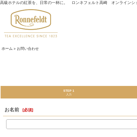
高級ホテルの紅茶を、日常の一杯に。 ロンネフェルト高崎 オンラインシ
ホーム
>
お問い合わせ
STEP 1
入力
お名前
[
必須
]