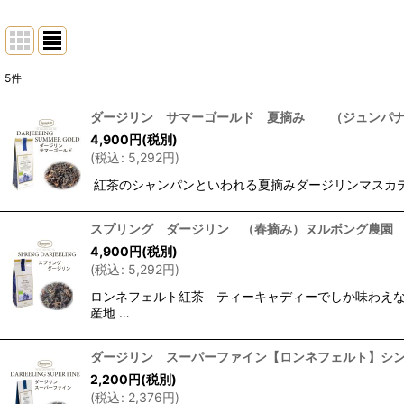
5
件
表示数
:
ダージリン サマーゴールド 夏摘み （ジュンパナ
4,900
円
(税別)
並び順
:
(
税込
:
5,292
円
)
紅茶のシャンパンといわれる夏摘みダージリンマスカテー
スプリング ダージリン （春摘み）ヌルボング農園
4,900
円
(税別)
(
税込
:
5,292
円
)
ロンネフェルト紅茶 ティーキャディーでしか味わえな
産地 …
ダージリン スーパーファイン【ロンネフェルト】シ
2,200
円
(税別)
(
税込
:
2,376
円
)