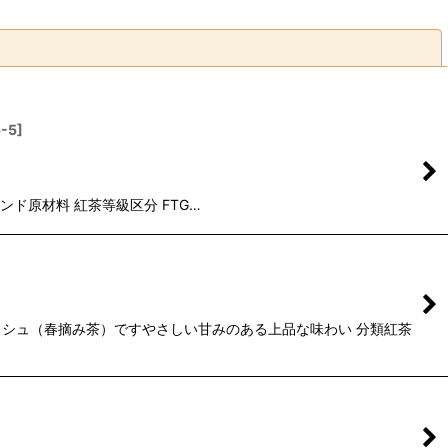
閉じる
-5
]
ド原材料 紅茶等級区分 FTG…
シュ（春摘み茶）ですやさしい甘みのある上品な味わい 分類紅茶