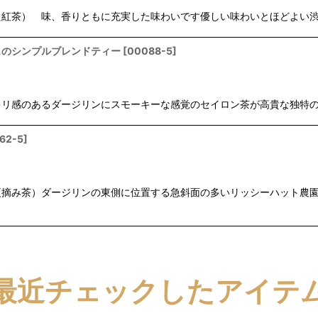
た紅茶） 味、香りともに充実した味わいです優しい味わいとほどよい渋
スのシンプルブレンドティー
[
00088-5
]
リ感のあるダージリンにスモーキーな感覚のセイロン茶が高貴な独特の
62-5
]
夏摘み茶）ダージリンの東側に位置する急斜面の多いリッシーハット農
最近チェックしたアイテ