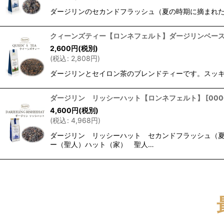
ダージリンのセカンドフラッシュ（夏の時期に摘まれ
クィーンズティー【ロンネフェルト】ダージリンベー
2,600
円
(税別)
(
税込
:
2,808
円
)
ダージリンとセイロン茶のブレンドティーです。スッキ
ダージリン リッシーハット【ロンネフェルト】
[
000
4,600
円
(税別)
(
税込
:
4,968
円
)
ダージリン リッシーハット セカンドフラッシュ（
ー（聖人）ハット（家） 聖人…