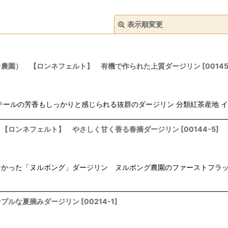
表示順変更
農園） 【ロンネフェルト】 有機で作られた上質ダージリン
[
00145
ルの芳香もしっかりと感じられる抜群のダージリン 分類紅茶産地 イン
絞り込む
 【ロンネフェルト】 やさしく甘く香る春摘ダージリン
[
00144-5
]
かった「ヌルボング」ダージリン ヌルボング農園のファーストフラッ
ンプルな夏摘みダージリン
[
00214-1
]