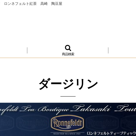
す ロンネフェルト紅茶 高崎 陶豆屋
商品検索
ダージリン