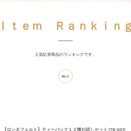
Ｉｔｅｍ Ｒａｎｋｉｎ
人気紅茶商品のランキングです。
No.2
【ロンネフェルト】ティーバック１２種お試しセット
[
TB-001
]