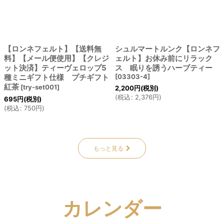
【ロンネフェルト】【送料無
シュルマートルンク【ロンネフ
料】【メール便使用】【クレジ
ェルト】お休み前にリラック
ット決済】ティーヴェロップ5
ス 眠りを誘うハーブティー
種ミニギフト仕様 プチギフト
[
03303-4
]
紅茶
[
try-set001
]
2,200
円
(税別)
(
税込
:
2,376
円
)
695
円
(税別)
(
税込
:
750
円
)
もっと見る
カレンダー