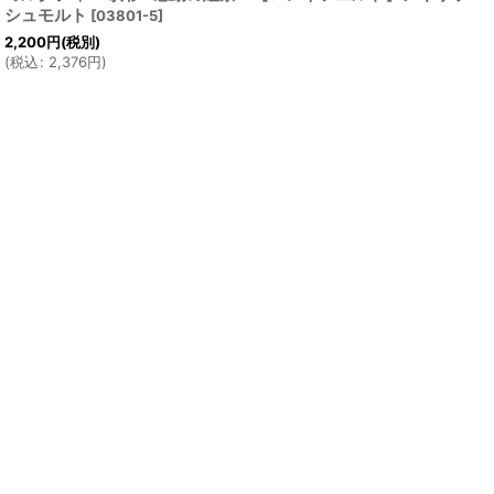
シュモルト
[
03801-5
]
2,200
円
(税別)
(
税込
:
2,376
円
)