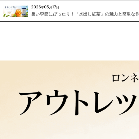
2026
05
17
年
月
日
暑い季節にぴったり！「水出し紅茶」の魅力と簡単な