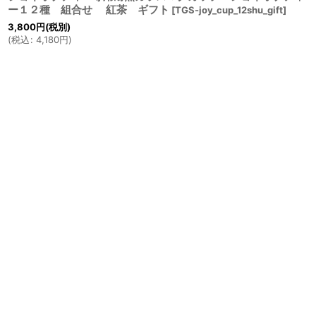
ー１２種 組合せ 紅茶 ギフト
[
TGS-joy_cup_12shu_gift
]
3,800
円
(税別)
(
税込
:
4,180
円
)