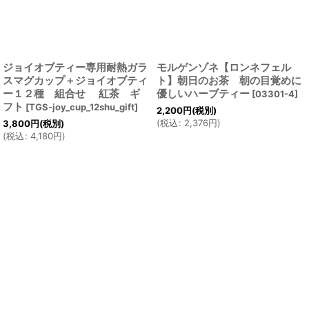
ジョイオブティー専用耐熱ガラ
モルゲンゾネ【ロンネフェル
スマグカップ＋ジョイオブティ
ト】朝日のお茶 朝の目覚めに
ー１２種 組合せ 紅茶 ギ
優しいハーブティー
[
03301-4
]
フト
[
TGS-joy_cup_12shu_gift
]
2,200
円
(税別)
(
税込
:
2,376
円
)
3,800
円
(税別)
(
税込
:
4,180
円
)