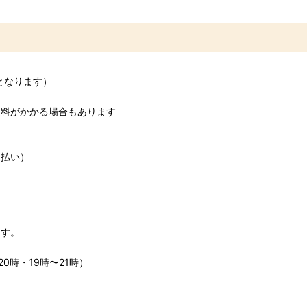
となります）
がかかる場合もあります
ド払い）
ます。
0時・19時〜21時）