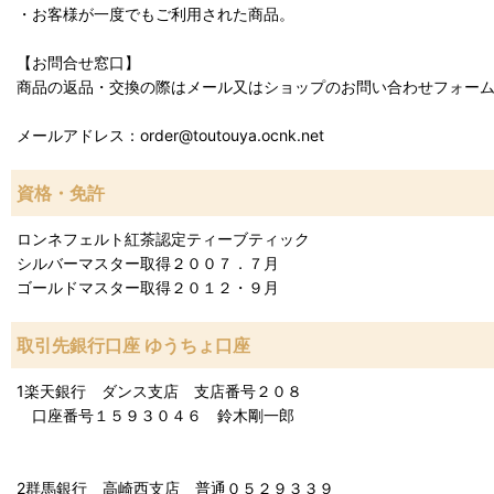
・お客様が一度でもご利用された商品。
【お問合せ窓口】
商品の返品・交換の際はメール又はショップのお問い合わせフォー
メールアドレス：order@toutouya.ocnk.net
資格・免許
ロンネフェルト紅茶認定ティーブティック
シルバーマスター取得２００７．７月
ゴールドマスター取得２０１２・９月
取引先銀行口座 ゆうちょ口座
1楽天銀行 ダンス支店 支店番号２０８
口座番号１５９３０４６ 鈴木剛一郎
2群馬銀行 高崎西支店 普通０５２９３３９