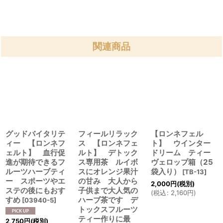
関連商品
グッドバイタリテ
フィールリラック
【ロンネフェル
ィー 【ロンネフ
ス 【ロンネフェ
ト】 ウインター
ェルト】 血行促
ルト】 デトック
ドリーム ティー
進が期待できるフ
ス専用茶 ルイボ
ヴェロップ箱（25
ルーツハーブティ
スにオレンジ果汁
袋入り）
[
TB-13
]
ー スポーツやエ
の甘み 大人から
2,000
円
(税別)
ステの後にもおす
子供まで大人気の
(
税込
:
2,160
円
)
すめ
ハーブ茶です デ
[
03940-5
]
トックスフルーツ
ティー作りに最
2,750
円
(税別)