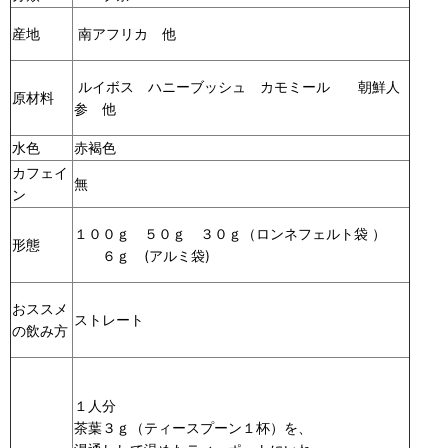
産地
南アフリカ 他
ルイボス ハニーブッシュ カモミール 朝鮮人
原材料
参 他
水色
赤褐色
カフェイ
無
ン
１００ｇ ５０ｇ ３０ｇ（ロンネフェルト袋 ）
形態
６ｇ (アルミ袋)
おススメ
ストレート
の飲み方
１人分
茶葉３ｇ（ティースプーン１杯）を、