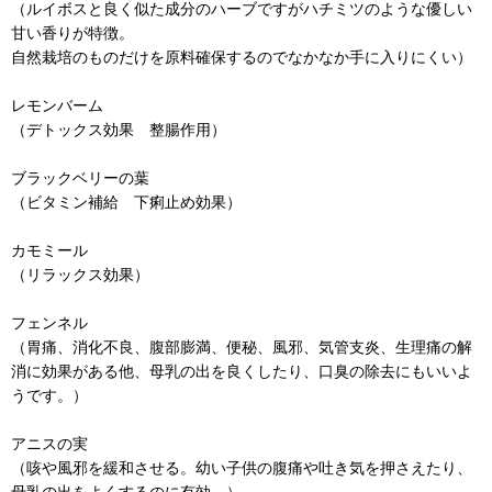
（ルイボスと良く似た成分のハーブですがハチミツのような優しい
甘い香りが特徴。
自然栽培のものだけを原料確保するのでなかなか手に入りにくい）
レモンバーム
（デトックス効果 整腸作用）
ブラックベリーの葉
（ビタミン補給 下痢止め効果）
カモミール
（リラックス効果）
フェンネル
（胃痛、消化不良、腹部膨満、便秘、風邪、気管支炎、生理痛の解
消に効果がある他、母乳の出を良くしたり、口臭の除去にもいいよ
うです。）
アニスの実
（咳や風邪を緩和させる。幼い子供の腹痛や吐き気を押さえたり、
母乳の出をよくするのに有効。）