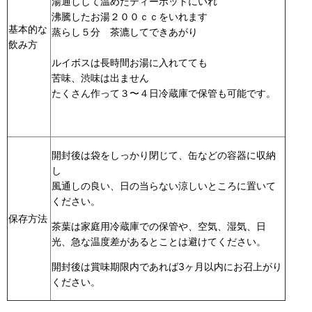
湯通しして温めたティーポットにいれ
沸騰したお湯２００ｃｃをいれます
基本的な
蒸らし５分 茶漉してできあがり
飲み方
ルイボスは長時間お湯に入れてても
苦味、渋味は出ません
たくさん作って３〜４日冷蔵庫で保管も可能です。
開封後は袋をしっかり閉じて、缶などの容器に収納
し
風通しの良い、日の当らない涼しいところに置いて
ください。
保存方法
茶葉は家庭用冷蔵庫での保管や、空気、湿気、日
光、急な温度差があるとことは避けてください。
開封後は賞味期限内であれば3ヶ月以内にお召上がり
ください。