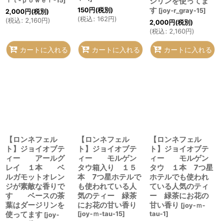
ｉｔ-ｐｏｗｅｒ-15
]
ジリンを使ってま
す
150
円
(税別)
[
joy-r_gray-15
]
2,000
円
(税別)
(
税込
:
162
円
)
(
税込
:
2,160
円
)
2,000
円
(税別)
(
税込
:
2,160
円
)
カートに入れる
カートに入れる
カートに入れる
【ロンネフェル
【ロンネフェル
【ロンネフェル
ト】ジョイオブテ
ト】ジョイオブテ
ト】ジョイオブテ
ィー アールグ
ィー モルゲン
ィー モルゲン
レイ １本 ベ
タウ箱入り １５
タウ １本 7つ星
ルガモットオレン
本 7つ星ホテルで
ホテルでも使われ
ジが素敵な香りで
も使われている人
ている人気のティ
す ベースの茶
気のティー 緑茶
ー 緑茶にお花の
葉はダージリンを
にお花の甘い香り
甘い香り
[
joy-ｍ-
使ってます
[
joy-ｍ-tau-15
]
tau-1
]
[
joy-