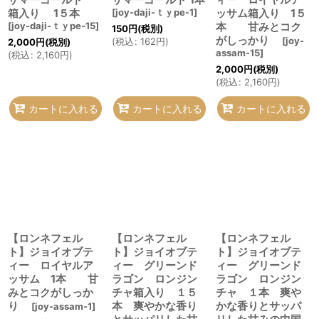
箱入り 1５本
[
joy-daji-ｔｙpe-1
]
ッサム箱入り 1５
[
joy-daji-ｔｙpe-15
]
本 甘みとコク
150
円
(税別)
がしっかり
[
joy-
(
税込
:
162
円
)
2,000
円
(税別)
assam-15
]
(
税込
:
2,160
円
)
2,000
円
(税別)
(
税込
:
2,160
円
)
カートに入れる
カートに入れる
カートに入れる
【ロンネフェル
【ロンネフェル
【ロンネフェル
ト】ジョイオブテ
ト】ジョイオブテ
ト】ジョイオブテ
ィー ロイヤルア
ィー グリーンド
ィー グリーンド
ッサム 1本 甘
ラゴン ロンジン
ラゴン ロンジン
みとコクがしっか
チャ箱入り １５
チャ １本 爽や
り
本 爽やかな香り
かな香りとサッパ
[
joy-assam-1
]