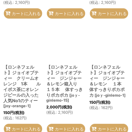
(
税込
:
2,160
円
)
(
税込
:
2,160
円
)
カートに入れる
カートに入れる
カートに入れる
【ロンネフェル
【ロンネフェル
【ロンネフェル
ト】ジョイオブテ
ト】ジョイオブテ
ト】ジョイオブテ
ィー クリームオ
ィー ジンジャー
ィー ジンジャー
レンジ 1本 ル
＆レモン箱入り
＆レモン １本
イボス茶にオレン
１５本 体すっき
体すっきりポカポ
ジピールの入った
りポカポカ
カ
[
joｙ-
[
joｙ-ginlemo-1
]
人気No1のティー
ginlemo-15
]
150
円
(税別)
[
joy-orange-1
]
2,000
円
(税別)
(
税込
:
162
円
)
(
税込
:
2,160
円
)
150
円
(税別)
(
税込
:
162
円
)
カートに入れる
カートに入れる
カートに入れる