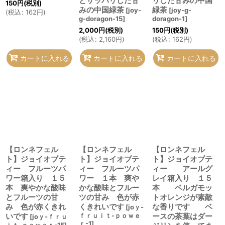
とサッパリした甘
リした甘みの中国
150
円
(税別)
みの中国緑茶
緑茶
[
joy-
[
joy-g-
(
税込
:
162
円
)
g-doragon-15
]
doragon-1
]
2,000
円
(税別)
150
円
(税別)
(
税込
:
2,160
円
)
(
税込
:
162
円
)
カートに入れる
カートに入れる
カートに入れる
【ロンネフェル
【ロンネフェル
【ロンネフェル
ト】ジョイオブテ
ト】ジョイオブテ
ト】ジョイオブテ
ィー フルーツパ
ィー フルーツパ
ィー アールグ
ワー箱入り １５
ワー １本 爽や
レイ箱入り １５
本 爽やかな酸味
かな酸味とフルー
本 ベルガモッ
とフルーツの甘
ツの甘み 色が赤
トオレンジが素敵
み 色が赤くきれ
くきれいです
な香りです ベ
[
joｙ-
いです
ｆｒｕｉｔ-ｐｏｗｅ
ースの茶葉はダー
[
joｙ-ｆｒｕ
ｒ-1
]