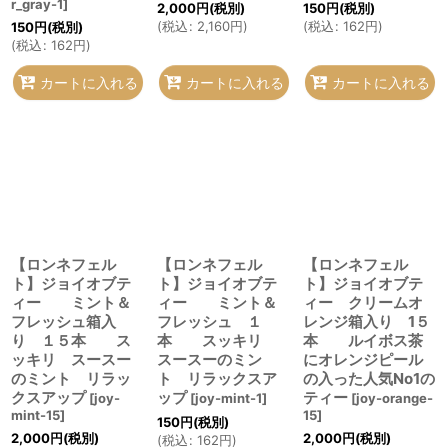
r_gray-1
]
2,000
円
(税別)
150
円
(税別)
(
税込
:
2,160
円
)
(
税込
:
162
円
)
150
円
(税別)
(
税込
:
162
円
)
カートに入れる
カートに入れる
カートに入れる
【ロンネフェル
【ロンネフェル
【ロンネフェル
ト】ジョイオブテ
ト】ジョイオブテ
ト】ジョイオブテ
ィー ミント＆
ィー ミント＆
ィー クリームオ
フレッシュ箱入
フレッシュ １
レンジ箱入り 1５
り １５本 ス
本 スッキリ
本 ルイボス茶
ッキリ スースー
スースーのミン
にオレンジピール
のミント リラッ
ト リラックスア
の入った人気No1の
クスアップ
ップ
ティー
[
joy-
[
joy-mint-1
]
[
joy-orange-
mint-15
]
15
]
150
円
(税別)
2,000
円
(税別)
2,000
円
(税別)
(
税込
:
162
円
)