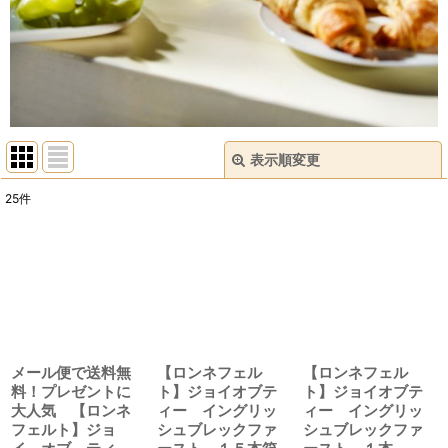
表示順変更
閉じる
25
件
表示数
:
並び順
:
絞り込む
メール便で送料無
【ロンネフェル
【ロンネフェル
料！プレゼントに
ト】ジョイオブテ
ト】ジョイオブテ
大人気 【ロンネ
ィー イングリッ
ィー イングリッ
フェルト】ジョ
シュブレックファ
シュブレックファ