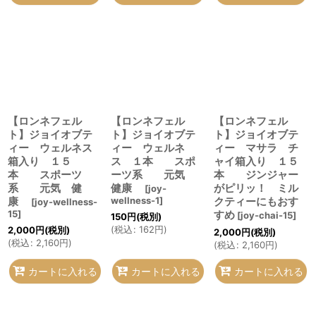
【ロンネフェル
【ロンネフェル
【ロンネフェル
ト】ジョイオブテ
ト】ジョイオブテ
ト】ジョイオブテ
ィー ウェルネス
ィー ウェルネ
ィー マサラ チ
箱入り １５
ス １本 スポ
ャイ箱入り １５
本 スポーツ
ーツ系 元気
本 ジンジャー
系 元気 健
健康
がピリッ！ ミル
[
joy-
康
wellness-1
]
クティーにもおす
[
joy-wellness-
15
]
すめ
[
joy-chai-15
]
150
円
(税別)
(
税込
:
162
円
)
2,000
円
(税別)
2,000
円
(税別)
(
税込
:
2,160
円
)
(
税込
:
2,160
円
)
カートに入れる
カートに入れる
カートに入れる