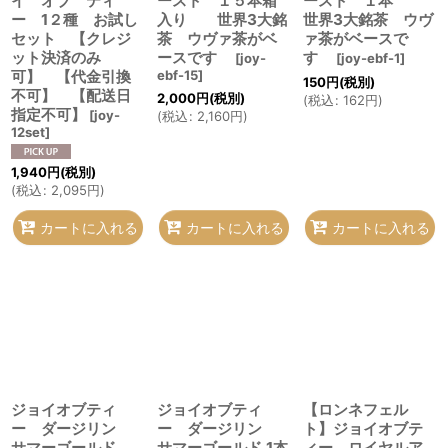
イ オブ ティ
ースト １５本箱
ースト １本
ー 1２種 お試し
入り 世界3大銘
世界3大銘茶 ウヴ
セット 【クレジ
茶 ウヴァ茶がベ
ァ茶がベースで
ット決済のみ
ースです
す
[
joy-
[
joy-ebf-1
]
可】 【代金引換
ebf-15
]
150
円
(税別)
不可】 【配送日
2,000
円
(税別)
(
税込
:
162
円
)
指定不可】
[
joy-
(
税込
:
2,160
円
)
12set
]
1,940
円
(税別)
(
税込
:
2,095
円
)
カートに入れる
カートに入れる
カートに入れる
ジョイオブティ
ジョイオブティ
【ロンネフェル
ー ダージリン
ー ダージリン
ト】ジョイオブテ
サマーゴールド
サマーゴールド 1本
ィー ロイヤルア