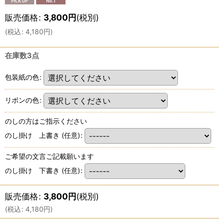
販売価格
:
3,800
円
(税別)
(
税込
:
4,180
円
)
在庫数3点
包装紙の色
:
リボンの色
:
のしの方はご指示ください
のし掛け 上書き
(任意)
:
ご希望の文言ご記載願います
のし掛け 下書き
(任意)
:
販売価格
:
3,800
円
(税別)
(
税込
:
4,180
円
)