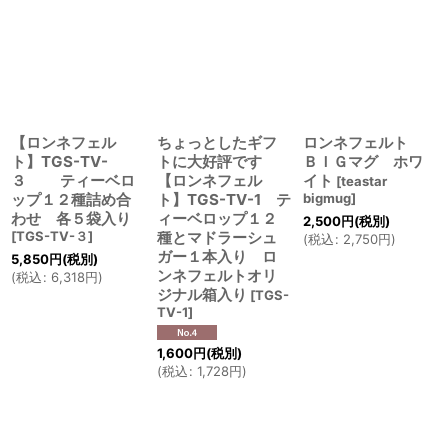
【ロンネフェル
ちょっとしたギフ
ロンネフェルト
ト】TGS-TV-
トに大好評です
ＢＩＧマグ ホワ
３ ティーベロ
【ロンネフェル
イト
[
teastar
ップ１２種詰め合
ト】TGS-TV-1 テ
bigmug
]
わせ 各５袋入り
ィーベロップ１２
2,500
円
(税別)
[
TGS-TV-３
]
種とマドラーシュ
(
税込
:
2,750
円
)
ガー１本入り ロ
5,850
円
(税別)
ンネフェルトオリ
(
税込
:
6,318
円
)
ジナル箱入り
[
TGS-
TV-1
]
1,600
円
(税別)
(
税込
:
1,728
円
)