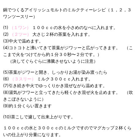
鍋でつくるアイリッシュモルトのミルクティーレシピ（１，２，３
ワンツースリー）
(1)
（１ワン）
１００ｃｃの水を小さめのなべに入れます。
(2)
（２ツー）
大さじ２杯の茶葉を入れます。
(3)中火で温めます。
(4)コトコトと沸いてきて茶葉がジワッーと広がってきます。 （こ
こまで火をつけてから約１分３０秒〜２分です。）
（決してぐらぐらに沸騰させないように注意）
(5)茶葉がジワーと開き、しっかりお湯が染み渡ったら
(6)
（３スリー）
ミルク３００ｃｃ入れます。
(7)引き続き中火でゆっくりかき混ぜながら温めます。
(8)湯気がフワーと立ってきたら軽くかき混ぜ火を止めます。 （吹
きこぼさないように）
(9)約１分くらい置きます
(10)茶こしで濾して出来上がりです。
１００ｃｃの水と３００ｃｃのミルクですのでマグカップ２杯くら
いの仕上がり分量になります。