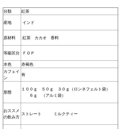
分類
紅茶
産地
インド
原材料
紅茶 カカオ 香料
等級区分
ＦＯＰ
水色
赤褐色
カフェイ
有
ン
１００ｇ ５０ｇ ３０ｇ（ロンネフェルト袋）
形態
６ｇ （アルミ袋）
おススメ
ストレート ミルクティー
の飲み方