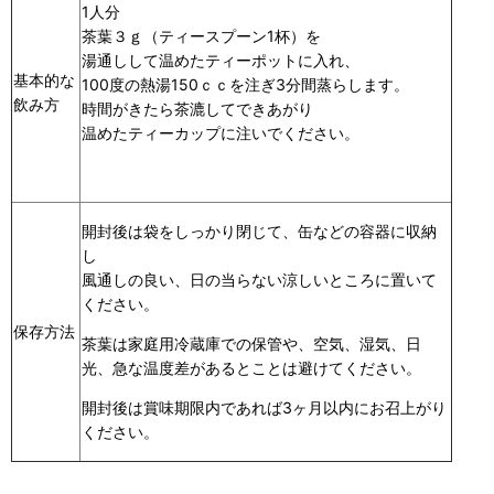
1人分
茶葉３ｇ（ティースプーン1杯）を
湯通しして温めたティーポットに入れ、
基本的な
100度の熱湯150ｃｃを注ぎ3分間蒸らします。
飲み方
時間がきたら茶漉してできあがり
温めたティーカップに注いでください。
開封後は袋をしっかり閉じて、缶などの容器に収納
し
風通しの良い、日の当らない涼しいところに置いて
ください。
保存方法
茶葉は家庭用冷蔵庫での保管や、空気、湿気、日
光、急な温度差があるとことは避けてください。
開封後は賞味期限内であれば3ヶ月以内にお召上がり
ください。