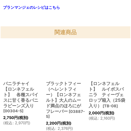
ブランマンジェのレシピはこちら
関連商品
バニラチャイ
ブラックトフィー
【ロンネフェル
【ロンネフェル
（ヘレントフィ
ト】 ルイボスバ
ト】 各種スパイ
ー）【ロンネフェ
ニラ ティーヴェ
スに甘く香るバニ
ルト】大人のムー
ロップ箱入（25袋
ラビーンズ入り
ド満点のほろにが
入り）
[
TB-08
]
[
00304-5
]
フレーバー
[
03887-
2,000
円
(税別)
5
]
2,750
円
(税別)
(
税込
:
2,160
円
)
(
税込
:
2,970
円
)
2,200
円
(税別)
(
税込
:
2,376
円
)